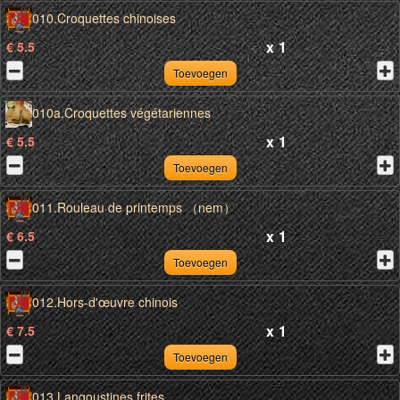
010.Croquettes chinoises
x
1
€ 5.5
Toevoegen
010a.Croquettes végétariennes
x
1
€ 5.5
Toevoegen
011.Rouleau de printemps （nem）
x
1
€ 6.5
Toevoegen
012.Hors-d'œuvre chinois
x
1
€ 7.5
Toevoegen
013.Langoustines frites