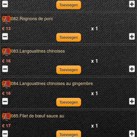
Toevoegen
082.Rognons de porc
x
1
€ 13
Toevoegen
083.Langoustines chinoises
x
1
€ 16
Toevoegen
084.Langoustines chinoises au gingembre
x
1
€ 16
Toevoegen
085.Filet de bœuf sauce au
x
1
€ 17
Toevoegen