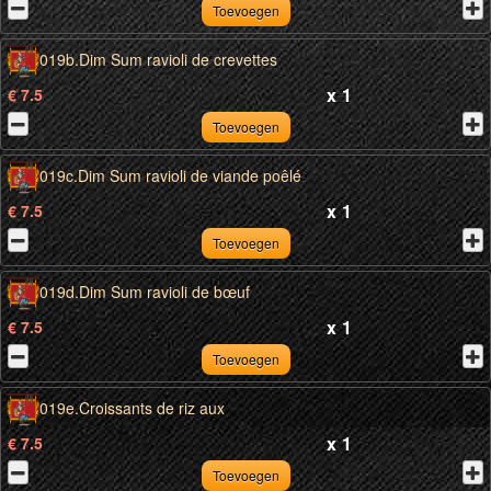
Toevoegen
019b.Dim Sum ravioli de crevettes
x
1
€ 7.5
Toevoegen
019c.Dim Sum ravioli de viande poêlé
x
1
€ 7.5
Toevoegen
019d.Dim Sum ravioli de bœuf
x
1
€ 7.5
Toevoegen
019e.Croissants de riz aux
x
1
€ 7.5
Toevoegen