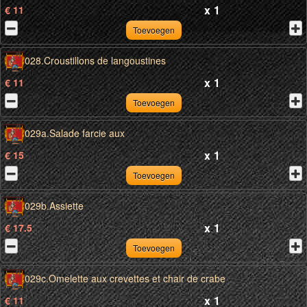
x
1
€ 11
Toevoegen
028.Croustillons de langoustines
x
1
€ 11
Toevoegen
029a.Salade farcie aux
x
1
€ 15
Toevoegen
029b.Assiette
x
1
€ 17.5
Toevoegen
029c.Omelette aux crevettes et chair de crabe
x
1
€ 11