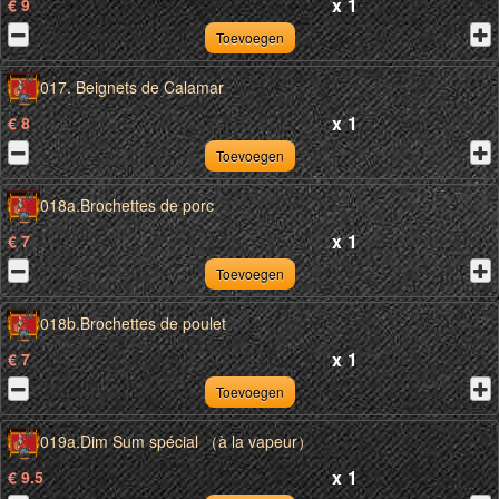
x
1
€ 9
Toevoegen
017. Beignets de Calamar
x
1
€ 8
Toevoegen
018a.Brochettes de porc
x
1
€ 7
Toevoegen
018b.Brochettes de poulet
x
1
€ 7
Toevoegen
019a.Dim Sum spécial （à la vapeur）
x
1
€ 9.5