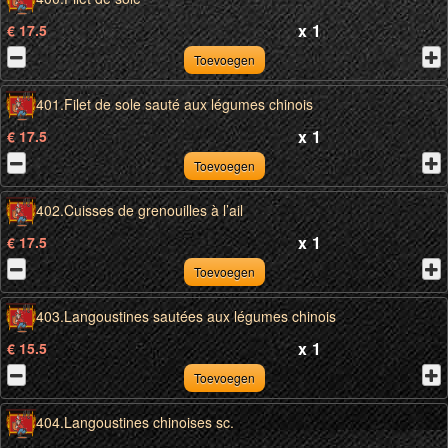
x
1
€ 17.5
Toevoegen
401.Filet de sole sauté aux légumes chinois
x
1
€ 17.5
Toevoegen
402.Cuisses de grenouilles à l’ail
x
1
€ 17.5
Toevoegen
403.Langoustines sautées aux légumes chinois
x
1
€ 15.5
Toevoegen
404.Langoustines chinoises sc.