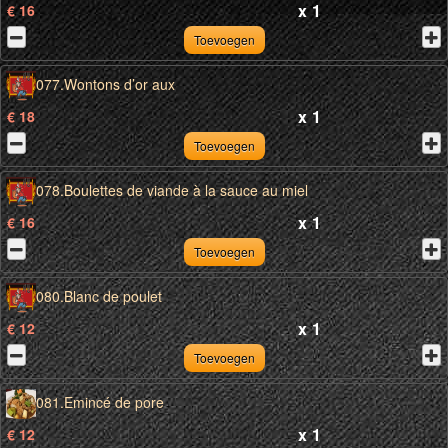
x
1
€ 16
Toevoegen
077.Wontons d’or aux
x
1
€ 18
Toevoegen
078.Boulettes de viande à la sauce au miel
x
1
€ 16
Toevoegen
080.Blanc de poulet
x
1
€ 12
Toevoegen
081.Emincé de pore
x
1
€ 12