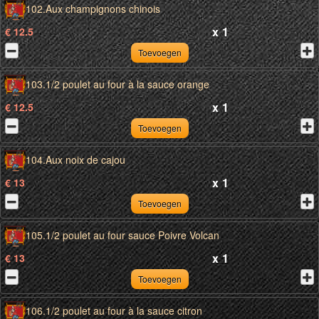
102.Aux champignons chinois
x
1
€ 12.5
Toevoegen
103.1/2 poulet au four à la sauce orange
x
1
€ 12.5
Toevoegen
104.Aux noix de cajou
x
1
€ 13
Toevoegen
105.1/2 poulet au four sauce Poivre Volcan
x
1
€ 13
Toevoegen
106.1/2 poulet au four à la sauce citron