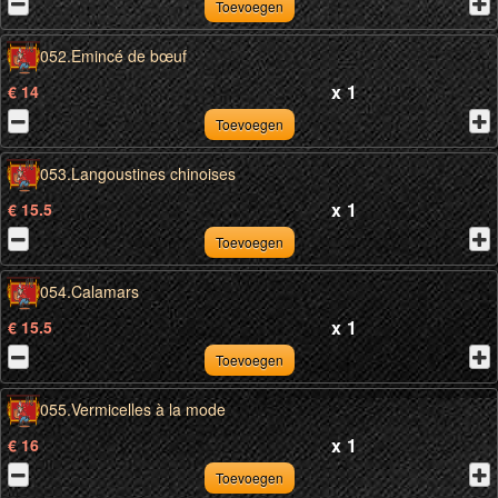
Toevoegen
052.Emincé de bœuf
x
1
€ 14
Toevoegen
053.Langoustines chinoises
x
1
€ 15.5
Toevoegen
054.Calamars
x
1
€ 15.5
Toevoegen
055.Vermicelles à la mode
x
1
€ 16
Toevoegen