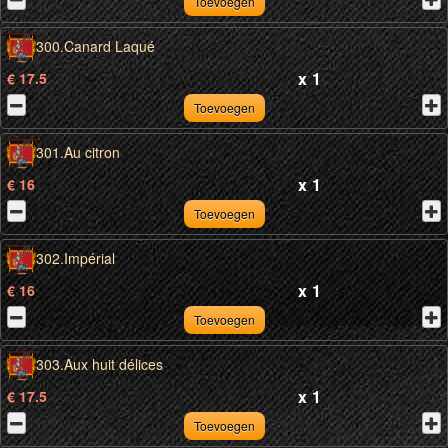
Toevoegen
300.Canard Laqué
x
1
€ 17.5
Toevoegen
301.Au citron
x
1
€ 16
Toevoegen
302.Impérial
x
1
€ 16
Toevoegen
303.Aux huit délices
x
1
€ 17.5
Toevoegen