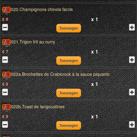
020.Champignons chinois farcis
x
1
€ 8
Toevoegen
021.Trigon frit au curry
x
1
€ 7
Toevoegen
022a.Brochettes de Crabicrock à la sauce piquantc
x
1
€ 9
Toevoegen
022b.Toast de langoustines
x
1
€ 9
Toevoegen