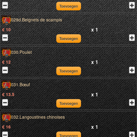
Toevoegen
029d.Beignets de scampis
x
1
€ 10
Toevoegen
030.Poulet
x
1
€ 12
Toevoegen
031.Bœuf
x
1
€ 13.5
Toevoegen
032.Langoustines chinoises
x
1
€ 16
Toevoegen