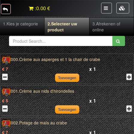
:
0.00 €
1.
Kies je categorie
2.
Selecteer uw
3.
Afrekenen of
product
online
000.Crème aux asperges et 1 la chair de crabe
x
1
€ 7
Toevoegen
001.Crème aux nids d'hirondelles
x
1
€ 5
Toevoegen
002.Potage de maïs au crabe
x
1
€ 7