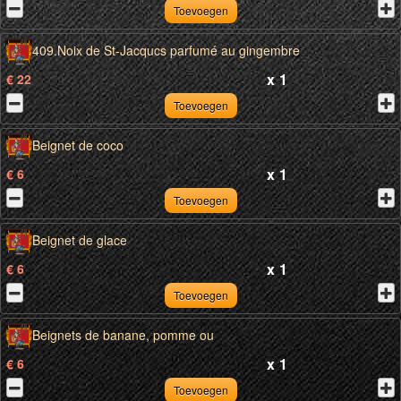
Toevoegen
409.Noix de St-Jacqucs parfumé au gingembre
x
1
€ 22
Toevoegen
Beignet de coco
x
1
€ 6
Toevoegen
Beignet de glace
x
1
€ 6
Toevoegen
Beignets de banane, pomme ou
x
1
€ 6
Toevoegen