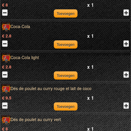
x
1
€ 8
Toevoegen
Coca-Cola
x
1
€ 2.8
Toevoegen
Coca-Cola light
x
1
€ 2.8
Toevoegen
Dés de poulet au curry rouge et lait de coco
x
1
€ 9.5
Toevoegen
Dés de poulet au curry vert
x
1
€ 8