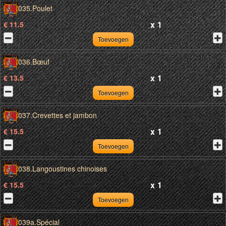
035.Poulet
x
1
€ 11.5
Toevoegen
036.Bœuf
x
1
€ 13.5
Toevoegen
037.Crevettes et jambon
x
1
€ 15.5
Toevoegen
038.Langoustines chinoises
x
1
€ 15.5
Toevoegen
039a.Spécial