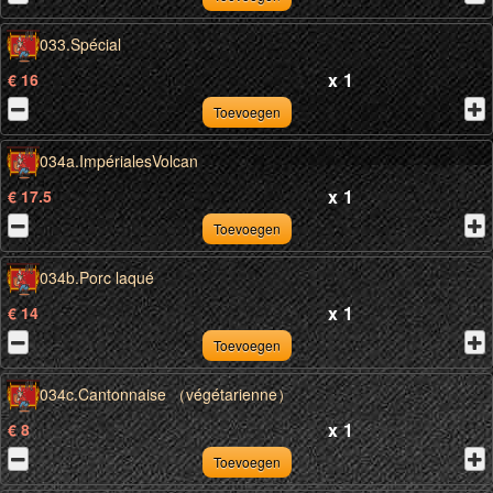
033.Spécial
x
1
€ 16
Toevoegen
034a.ImpérialesVolcan
x
1
€ 17.5
Toevoegen
034b.Porc laqué
x
1
€ 14
Toevoegen
034c.Cantonnaise （végétarienne）
x
1
€ 8
Toevoegen