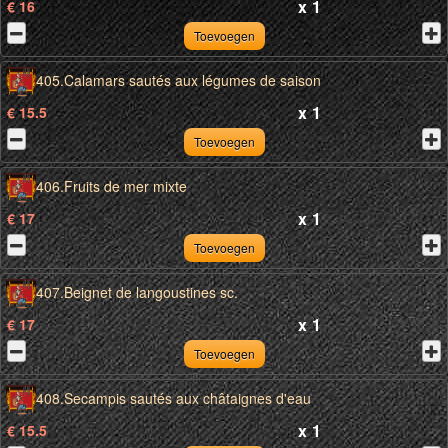
x
1
€ 16
Toevoegen
405.Calamars sautés aux légumes de saison
x
1
€ 15.5
Toevoegen
406.Fruits de mer mixte
x
1
€ 17
Toevoegen
407.Beignet de langoustines sc.
x
1
€ 17
Toevoegen
408.Secampis sautés aux châtaignes d'eau
x
1
€ 15.5