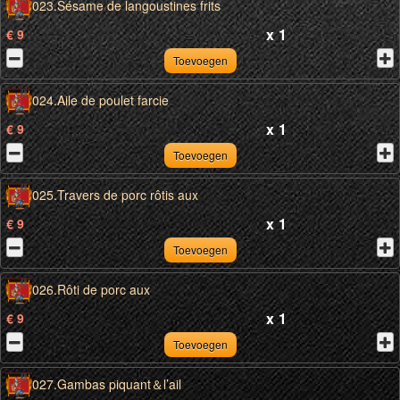
023.Sésame de langoustines frits
x
1
€ 9
Toevoegen
024.Aile de poulet farcie
x
1
€ 9
Toevoegen
025.Travers de porc rôtis aux
x
1
€ 9
Toevoegen
026.Rôti de porc aux
x
1
€ 9
Toevoegen
027.Gambas piquant＆l’ail