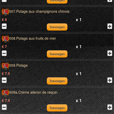
007.Potage aux champignons chinois
x
1
€ 5
Toevoegen
008.Potage aux fruits de mer
x
1
€ 7
Toevoegen
009.Potage
x
1
€ 7.5
Toevoegen
009a.Crème aileron de requin
x
1
€ 7.5
Toevoegen