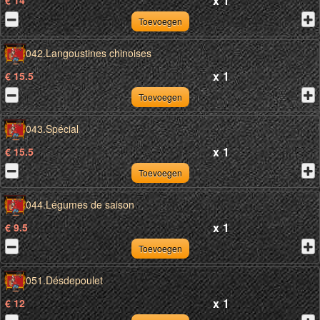
x
1
€ 14
Toevoegen
042.Langoustines chinoises
x
1
€ 15.5
Toevoegen
043.Spécial
x
1
€ 15.5
Toevoegen
044.Légumes de saison
x
1
€ 9.5
Toevoegen
051.Désdepoulet
x
1
€ 12