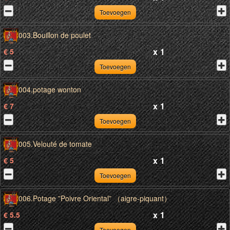
Toevoegen
003.Bouillon de poulet
x
1
€ 5
Toevoegen
004.potage wonton
x
1
€ 7
Toevoegen
005.Velouté de tomate
x
1
€ 5
Toevoegen
006.Potage ”Poivre Oriental” （aigre-piquant）
x
1
€ 5.5
Toevoegen