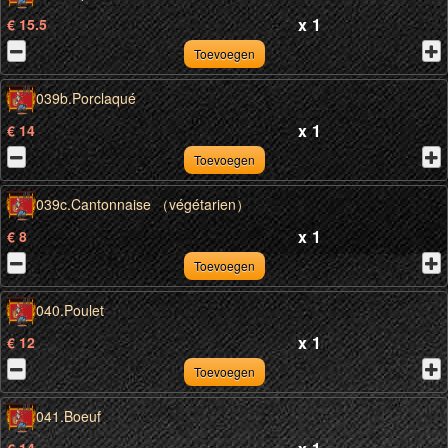
x
1
€ 15.5
Toevoegen
039b.Porclaqué
x
1
€ 14
Toevoegen
039c.Cantonnaise （végétarien）
x
1
€ 8
Toevoegen
040.Poulet
x
1
€ 12
Toevoegen
041.Boeuf