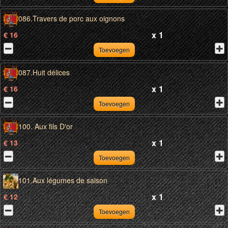
086.Travers de porc aux oignons
x
1
€ 16
Toevoegen
087.Huit délices
x
1
€ 16
Toevoegen
100. Aux fils D'or
x
1
€ 13
Toevoegen
101.Aux légumes de saison
x
1
€ 12
Toevoegen