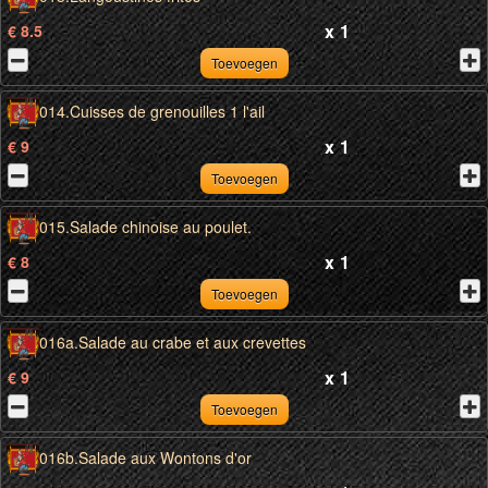
x
1
€ 8.5
Toevoegen
014.Cuisses de grenouilles 1 l'ail
x
1
€ 9
Toevoegen
015.Salade chinoise au poulet.
x
1
€ 8
Toevoegen
016a.Salade au crabe et aux crevettes
x
1
€ 9
Toevoegen
016b.Salade aux Wontons d'or