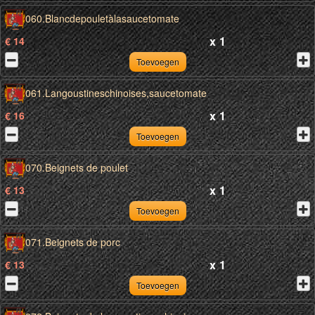
060.Blancdepouletàlasaucetomate
x
1
€ 14
Toevoegen
061.Langoustineschinoises,saucetomate
x
1
€ 16
Toevoegen
070.Beignets de poulet
x
1
€ 13
Toevoegen
071.Beignets de porc
x
1
€ 13
Toevoegen