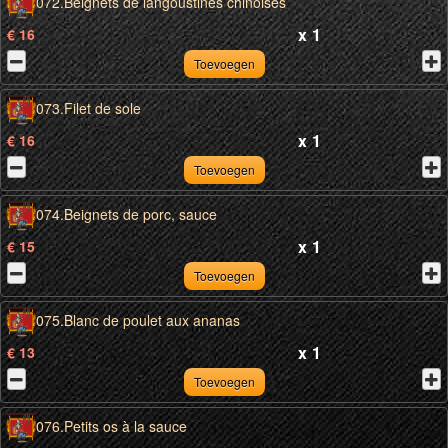
072.Beignets de langoustines chinoises
x
1
€ 16
Toevoegen
073.Filet de sole
x
1
€ 16
Toevoegen
074.Beignets de porc, sauce
x
1
€ 15
Toevoegen
075.Blanc de poulet aux ananas
x
1
€ 13
Toevoegen
076.Petits os à la sauce