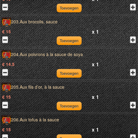
Toevoegen
203.Aux brocolis, sauce
x
1
€ 15
Toevoegen
204.Aux poivrons à la sauce de soya
x
1
€ 14.5
Toevoegen
205.Aux fils d’or, à la sauce
x
1
€ 15
Toevoegen
206.Aux tofus à la sauce
x
1
€ 15