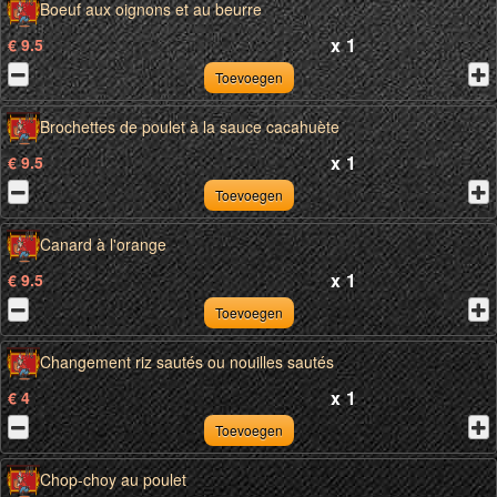
Boeuf aux oignons et au beurre
x
1
€ 9.5
Toevoegen
Brochettes de poulet à la sauce cacahuète
x
1
€ 9.5
Toevoegen
Canard à l'orange
x
1
€ 9.5
Toevoegen
Changement riz sautés ou nouilles sautés
x
1
€ 4
Toevoegen
Chop-choy au poulet