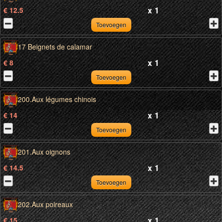
x
1
€ 12.5
Toevoegen
17 Beignets de calamar
x
1
€ 8
Toevoegen
200.Aux légumes chinois
x
1
€ 14
Toevoegen
201.Aux oignons
x
1
€ 14.5
Toevoegen
202.Aux poireaux
x
1
€ 15