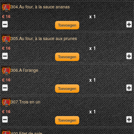
304.Au four, à la sauce ananas
x
1
€ 16
Toevoegen
305.Au four, à la sauce aux prunes
x
1
€ 16
Toevoegen
306.A l’orange
x
1
€ 16
Toevoegen
307.Trois en un
x
1
€ 16
Toevoegen
400.Filet de sole