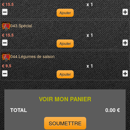
x
1
€ 15.5
Ajouter
043.Spécial
x
1
€ 15.5
Ajouter
044.Légumes de saison
x
1
€ 9.5
Ajouter
VOIR MON PANIER
TOTAL
0.00 €
SOUMETTRE