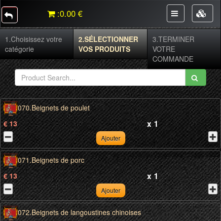
:
0.00 €
1.
Choisissez votre
2.
SÉLECTIONNER
3.
TERMINER
catégorie
VOS PRODUITS
VOTRE
COMMANDE
070.Beignets de poulet
x
1
€ 13
Ajouter
071.Beignets de porc
x
1
€ 13
Ajouter
072.Beignets de langoustines chinoises