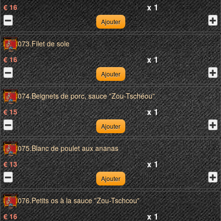
x
1
€ 16
Ajouter
073.Filet de sole
x
1
€ 16
Ajouter
074.Beignets de porc, sauce ”Zou-Tschéou”
x
1
€ 15
Ajouter
075.Blanc de poulet aux ananas
x
1
€ 13
Ajouter
076.Petits os à la sauce ”Zou-Tschcou”
x
1
€ 16