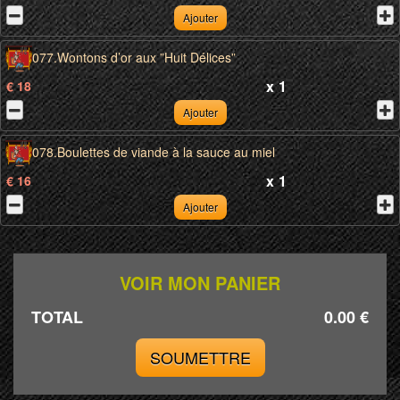
Ajouter
077.Wontons d’or aux ”Huit Délices”
x
1
€ 18
Ajouter
078.Boulettes de viande à la sauce au miel
x
1
€ 16
Ajouter
VOIR MON PANIER
TOTAL
0.00 €
SOUMETTRE