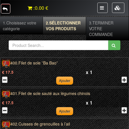
:
0.00 €
1.
Choisissez votre
2.
SÉLECTIONNER
3.
TERMINER
catégorie
VOS PRODUITS
VOTRE
COMMANDE
400.Filet de sole ”Ba Bao”
x
1
€ 17.5
Ajouter
401.Filet de sole sauté aux légumes chinois
x
1
€ 17.5
Ajouter
402.Cuisses de grenouilles à l’ail