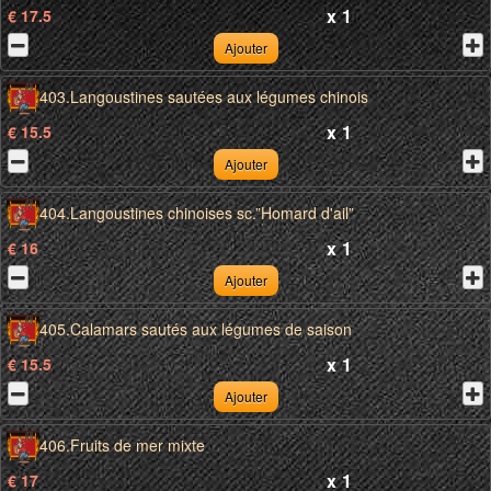
x
1
€ 17.5
Ajouter
403.Langoustines sautées aux légumes chinois
x
1
€ 15.5
Ajouter
404.Langoustines chinoises sc.”Homard d'ail”
x
1
€ 16
Ajouter
405.Calamars sautés aux légumes de saison
x
1
€ 15.5
Ajouter
406.Fruits de mer mixte
x
1
€ 17