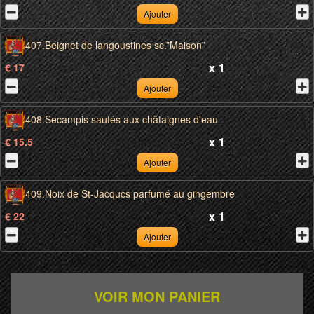
Ajouter
407.Beignet de langoustines sc.”Maison”
x
1
€ 17
Ajouter
408.Secampis sautés aux châtaignes d'eau
x
1
€ 15.5
Ajouter
409.Noix de St-Jacqucs parfumé au gingembre
x
1
€ 22
Ajouter
VOIR MON PANIER