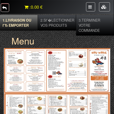
:
0.00 €
1.
LIVRAISON OU
2.
SГ�LECTIONNER
3.
TERMINER
ГЂ EMPORTER
VOS PRODUITS
VOTRE
COMMANDE
Menu