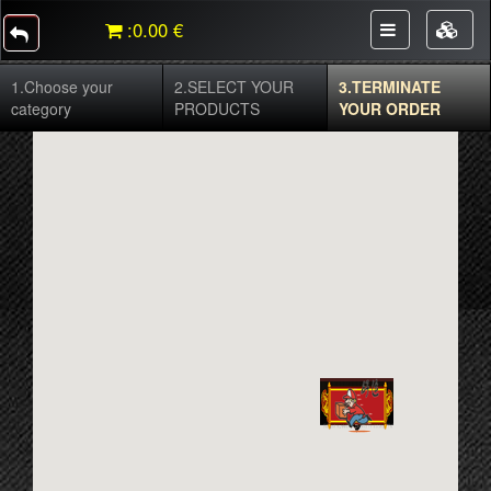
:
0.00 €
1.
Choose your
2.
SELECT YOUR
3.
TERMINATE
category
PRODUCTS
YOUR ORDER