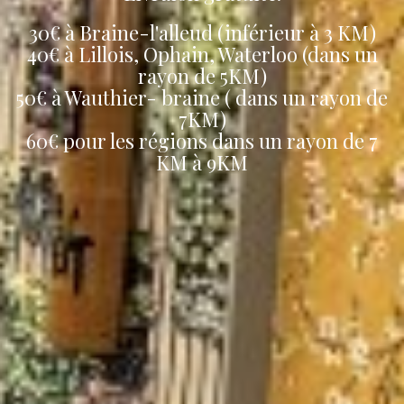
30€ à Braine-l'alleud (inférieur à 3 KM)
40€ à Lillois, Ophain, Waterloo (dans un
rayon de 5KM)
50€ à Wauthier- braine ( dans un rayon de
7KM)
60€ pour les régions dans un rayon de 7
KM à 9KM