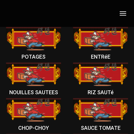
Toggl
navig
POTAGES
ENTRéE
NOUILLES SAUTEES
RIZ SAUTé
CHOP-CHOY
SAUCE TOMATE