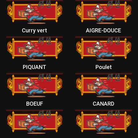
Curry vert
AIGRE-DOUCE
PIQUANT
Poulet
BOEUF
CANARD